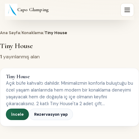
Capo Glamping
Menüy
Ana Sayfa
/
Konaklama
/
Tiny House
Tiny House
1
yayınlanmış alan
TINY HOUSE
Tiny House
2–4 kişi
Açık büfe kahvaltı dahildir. Minimalizmin konforla buluştuğu bu
özel yaşam alanlarında hem modern bir konaklama deneyimi
yaşayacak hem de doğayla iç içe olmanın keyfini
çıkaracaksınız. 2 katlı Tiny House'ta 2 adet çift…
İncele
Rezervasyon yap