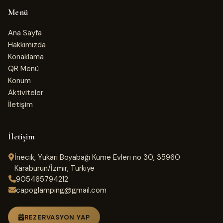
Menü
Ana Sayfa
Hakkımızda
Konaklama
QR Menü
Konum
Aktiviteler
İletişim
İletişim
İnecik, Yukarı Boyabağı Küme Evleri no 30, 35960
Karaburun/İzmir, Türkiye
905465794212
capoglamping@gmail.com
REZERVASYON YAP