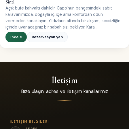
KIRALIK KARAVAN
Sinti
1–4 kişi
Açık büfe kahvaltı dahildir. Capo'nun bahçesindeki sabit
karavanımızda, doğayla iç içe ama konfordan ödün
vermeden konaklayın. Yıldızların altında bir akşam, sessizliğin
içinde uyanacağınız bir sabah sizi bekliyor. Kara…
İncele
Rezervasyon yap
İletişim
Bize ulaşın; adres ve iletişim kanallarımız
İLETIŞIM BILGILERI
ADRES