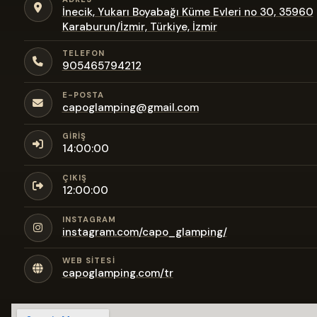
İnecik, Yukarı Boyabağı Küme Evleri no 30, 35960
Karaburun/İzmir, Türkiye, İzmir
TELEFON
905465794212
E-POSTA
capoglamping@gmail.com
GIRIŞ
14:00:00
ÇIKIŞ
12:00:00
INSTAGRAM
instagram.com/capo_glamping/
WEB SITESI
capoglamping.com/tr