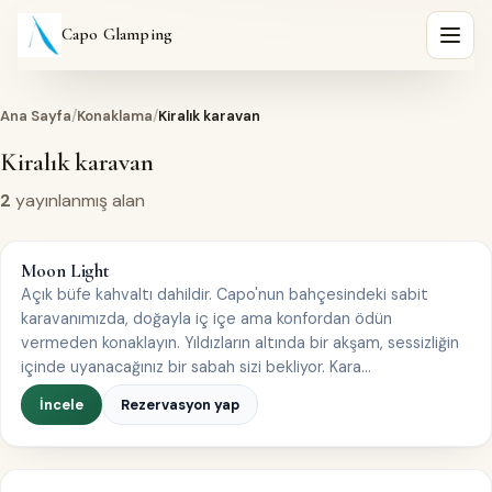
Capo Glamping
Menüy
Ana Sayfa
/
Konaklama
/
Kiralık karavan
Kiralık karavan
2
yayınlanmış alan
KIRALIK KARAVAN
Moon Light
1–4 kişi
Açık büfe kahvaltı dahildir. Capo'nun bahçesindeki sabit
karavanımızda, doğayla iç içe ama konfordan ödün
vermeden konaklayın. Yıldızların altında bir akşam, sessizliğin
içinde uyanacağınız bir sabah sizi bekliyor. Kara…
İncele
Rezervasyon yap