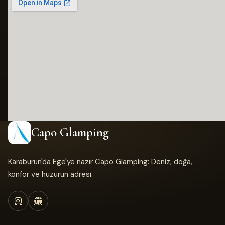
Capo Glamping
Karaburun'da Ege'ye nazır Capo Glamping: Deniz, doğa,
konfor ve huzurun adresi.