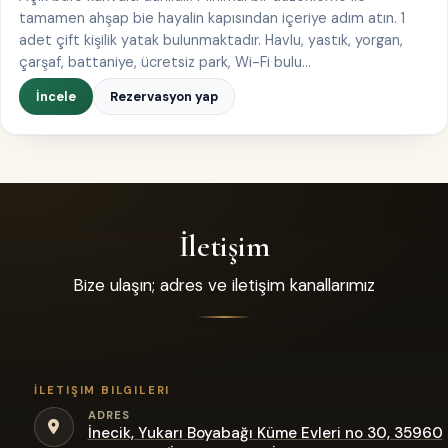
tamamen ahşap bie hayalin kapısından içeriye adım atın. 1
adet çift kişilik yatak bulunmaktadır. Havlu, yastık, yorgan,
çarşaf, battaniye, ücretsiz park, Wi-Fi bulu…
İncele
Rezervasyon yap
İletişim
Bize ulaşın; adres ve iletişim kanallarımız
İLETIŞIM BILGILERI
ADRES
İnecik, Yukarı Boyabağı Küme Evleri no 30, 35960