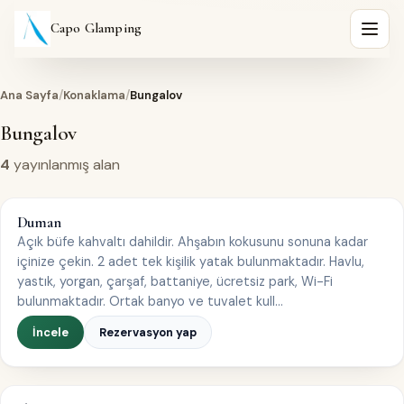
Capo Glamping
Menüy
Ana Sayfa
/
Konaklama
/
Bungalov
Bungalov
4
yayınlanmış alan
BUNGALOV
Duman
1–2 kişi
Açık büfe kahvaltı dahildir. Ahşabın kokusunu sonuna kadar
içinize çekin. 2 adet tek kişilik yatak bulunmaktadır. Havlu,
yastık, yorgan, çarşaf, battaniye, ücretsiz park, Wi-Fi
bulunmaktadır. Ortak banyo ve tuvalet kull…
İncele
Rezervasyon yap