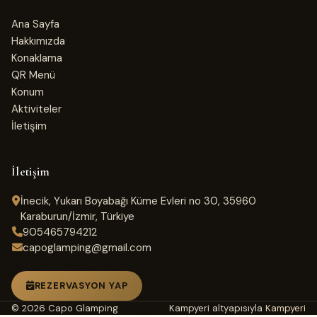
Ana Sayfa
Hakkımızda
Konaklama
QR Menü
Konum
Aktiviteler
İletişim
İletişim
İnecik, Yukarı Boyabağı Küme Evleri no 30, 35960
Karaburun/İzmir, Türkiye
905465794212
capoglamping@gmail.com
REZERVASYON YAP
© 2026 Capo Glamping
Kampyeri altyapısıyla
Kampyeri