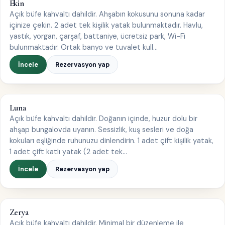
BUNGALOV
Ekin
1–2 kişi
Açık büfe kahvaltı dahildir. Ahşabın kokusunu sonuna kadar
içinize çekin. 2 adet tek kişilik yatak bulunmaktadır. Havlu,
yastık, yorgan, çarşaf, battaniye, ücretsiz park, Wi-Fi
bulunmaktadır. Ortak banyo ve tuvalet kull…
İncele
Rezervasyon yap
BUNGALOV
Luna
2–4 kişi
Açık büfe kahvaltı dahildir. Doğanın içinde, huzur dolu bir
ahşap bungalovda uyanın. Sessizlik, kuş sesleri ve doğa
kokuları eşliğinde ruhunuzu dinlendirin. 1 adet çift kişilik yatak,
1 adet çift katlı yatak (2 adet tek…
İncele
Rezervasyon yap
BUNGALOV
Zerya
1–2 kişi
Açık büfe kahvaltı dahildir. Minimal bir düzenleme ile