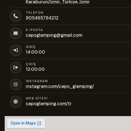
Karaburun/İzmir, Türkiye, İzmir
TELEFON
905465794212
E-POSTA
capoglamping@gmail.com
GIRIŞ
14:00:00
ÇIKIŞ
12:00:00
INSTAGRAM
instagram.com/capo_glamping/
WEB SITESI
capoglamping.com/tr